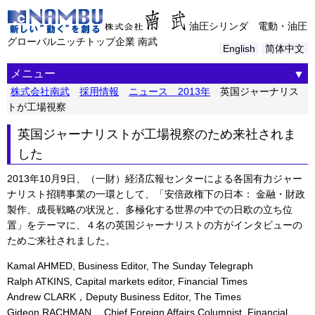
油圧シリンダ 電動・油圧
グローバルニッチトップ企業 南武
English
简体中文
メニュー
株式会社南武
採用情報
ニュース 2013年
英国ジャーナリス
トが工場視察
英国ジャーナリストが工場視察のため来社されま
した
2013年10月9日、（一財）経済広報センターによる各国有力ジャー
ナリスト招聘事業の一環として、「安倍政権下の日本： 金融・財政
製作、成長戦略の状況と、多極化する世界の中での日欧の立ち位
置」をテーマに、４名の英国ジャーナリストの方がインタビューの
ためご来社されました。
Kamal AHMED, Business Editor, The Sunday Telegraph
Ralph ATKINS, Capital markets editor, Financial Times
Andrew CLARK，Deputy Business Editor, The Times
Gideon RACHMAN, Chief Foreign Affairs Columnist, Financial