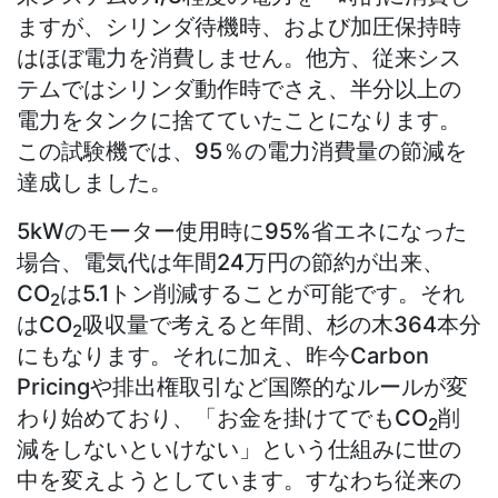
ますが、シリンダ待機時、および加圧保持時
はほぼ電力を消費しません。他方、従来シス
テムではシリンダ動作時でさえ、半分以上の
電力をタンクに捨てていたことになります。
この試験機では、95％の電⼒消費量の節減を
達成しました。
5kWのモーター使⽤時に95%省エネになった
場合、電気代は年間24万円の節約が出来、
CO
は5.1トン削減することが可能です。それ
2
はCO
吸収量で考えると年間、杉の木364本分
2
にもなります。それに加え、昨今Carbon
Pricingや排出権取引など国際的なルールが変
わり始めており、「お金を掛けてでもCO
削
2
減をしないといけない」という仕組みに世の
中を変えようとしています。すなわち従来の